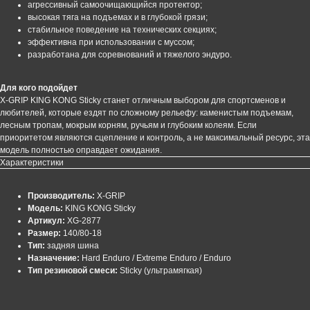
агрессивный самоочищающийся протектор;
высокая тяга на подъемах и в глубокой грязи;
стабильное поведение на технических секциях;
эффективна при использовании с муссом;
разработана для соревнований и тяжелого эндуро.
Для кого подойдет
X-GRIP KING KONG Sticky станет отличным выбором для спортсменов и
любителей, которые ездят по сложному рельефу: каменистым подъемам,
лесным тропам, мокрым корням, ручьям и глубоким колеям. Если
приоритетом являются сцепление и контроль, а не максимальный ресурс, эта
модель полностью оправдает ожидания.
Характеристики
Производитель:
X-GRIP
Модель:
KING KONG Sticky
Артикул:
XG-2877
Размер:
140/80-18
Тип:
задняя шина
Назначение:
Hard Enduro / Extreme Enduro / Enduro
Тип резиновой смеси:
Sticky (ультрамягкая)