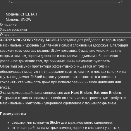
Модель: CHEETAH
Модель: SNOW
Описание
Характеристики
Описание
X-GRIP KING KONG Sticky 140/80-18
создана для райдеров, которым нужен
максимальный уровень сцепления в самом сложном бездорожье. Благодаря
сверхмягкому составу резины Sticky покрышка буквально «прилипает» к
мокрым камням, корням деревьев и скользким подъемам, обеспечивая
уверенное движение там, где обычные шины начинают буксовать.
Открытый рисунок протектора эффективно очищается от грязи и
обеспечивает мощную тягу на рыхлом грунте, камнях, в лесных колеях и на
крутых подъемах. Гибкий каркас улучшает пятно контакта и помогает
сохранять стабильность даже при использовании низкого давления или
мусса.
Эта модель разработана специально для
Hard Enduro
,
Extreme Enduro
.
Покрышка отлично показывает себя на технических трассах, где требуется
максимальный контроль и уверенное сцепление с любым покрытием.
Преимущества
сверхмягкий компаунд
Sticky
для максимального сцепления;
отличная работа на мокрых камнях, корнях и скользких участках;