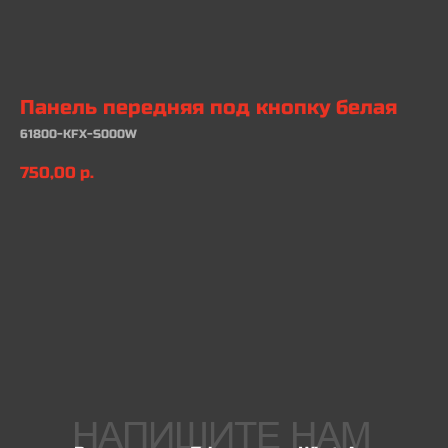
Панель передняя под кнопку белая
61800-KFX-S000W
750,00
р.
В КОРЗИНУ
НАПИШИТЕ НАМ