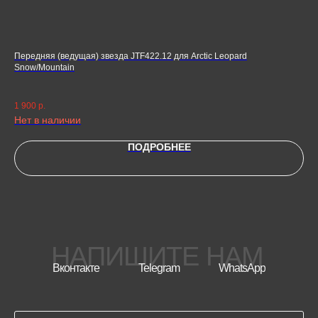
Передняя (ведущая) звезда JTF422.12 для Arctic Leopard
Защ
Snow/Mountain
Защ
Лео
1 7
1 900
р.
Нет в наличии
ПОДРОБНЕЕ
НАПИШИТЕ НАМ
Вконтакте
Telegram
WhatsApp