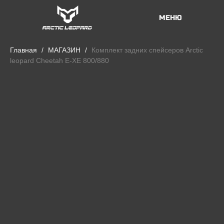
МЕНЮ
Главная
МАГАЗИН
Комплект задних спейсеров Arctic
leopard Cheetah E-XE 800/880