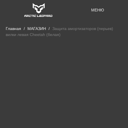
МЕНЮ
Главная
МАГАЗИН
Защита амортизаторов (перьев)
вилки левая Cheetah (белая)