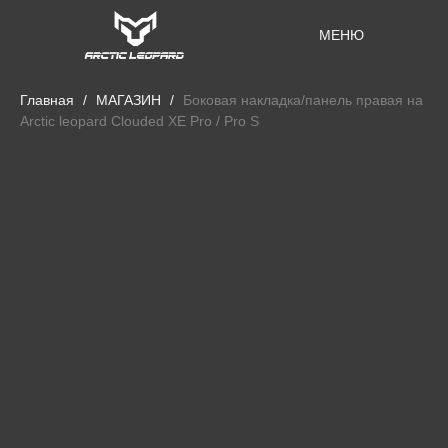
МЕНЮ
Главная
МАГАЗИН
Боковая накладка/панель правая на
Arctic leopard Clouded XE Pro / Pro S