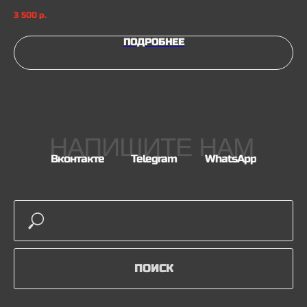
Ar
3 500
р.
4 
Arc
ПОДРОБНЕЕ
НАПИШИТЕ НАМ
Вконтакте
Telegram
WhatsApp
ПОИСК