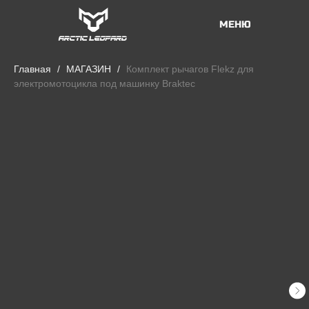
МЕНЮ
Главная
МАГАЗИН
Комплект рычагов Flekz для
электромотоцикла под машинку Braktec