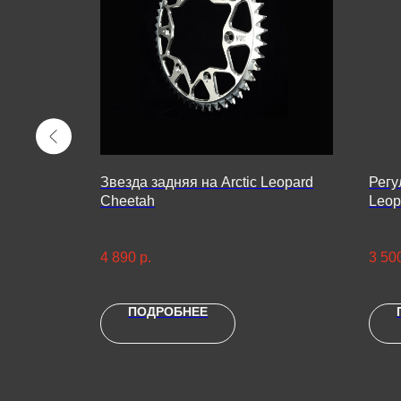
зда
Звезда задняя на Arctic Leopard
Регу
d Cheetah
Cheetah
Leop
(ком
4 890
р.
3 50
ПОДРОБНЕЕ