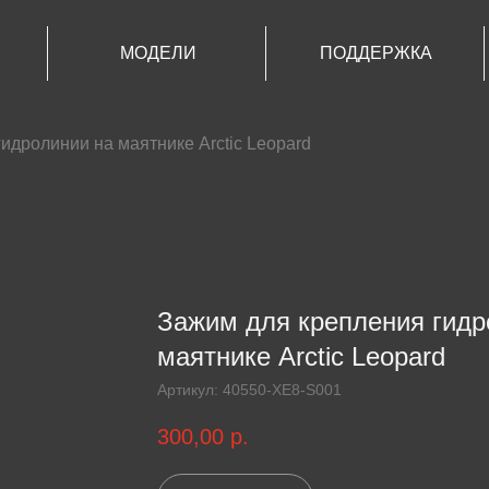
МОДЕЛИ
ПОДДЕРЖКА
идролинии на маятнике Arctic Leopard
Зажим для крепления гидр
маятнике Arctic Leopard
Артикул:
40550-XE8-S001
300,00
р.