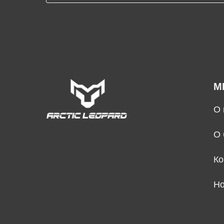
М
О 
О 
Ко
Но