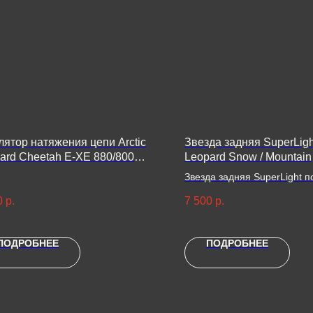
лятор натяжения цепи Arctic
Звезда задняя SuperLight
ard Cheetah E-XE 880/800
Leopard Snow / Mountain
плект)
Звезда задняя SuperLight п
модели:
0
р.
7 500
р.
Arctic Leopard Snow Е-Х 80
700
Arctic Leopard Mountain E-X
ПОДРОБНЕЕ
ПОДРОБНЕЕ
/ 700