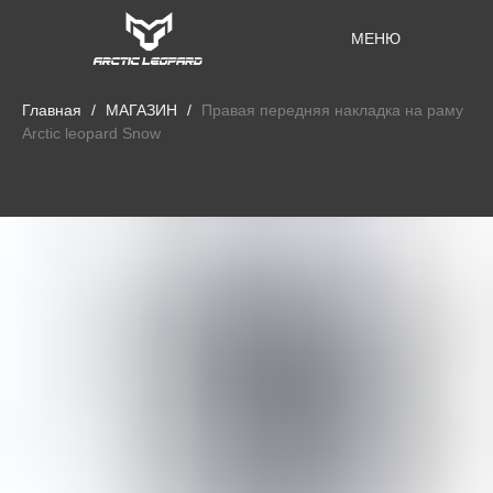
МЕНЮ
Главная
МАГАЗИН
Правая передняя накладка на раму
Arctic leopard Snow