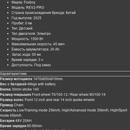
Марка: Foxboy
Модель: REV2-PRO
Страна происхождения бренда: Китай
Год выпуска: 2025
Пробег: 0 км
Тип: Детский
Тип двигателя: Электро
Мощность: 1500 Вт
Максимальная скорость: 45 км/ч
Ёмкость аккумулятора: 20 Ah
Запас хода: 50 км
Время зарядки: 3 ч
Доступность: Под заказ
Характеристики
Размер мотоцикла
1470x650x910mm
Вес с батареей
46kgs with battery
Вилка
30mm stroke 140
Размер покрышек
Front wheel 70/100-12 / Rear wheel 90/100-14
Размер колес
Front 12 inch and rear 14 inch spoke wheels
Привод
Chain
Скорость
Low/Training mode 25km/h; High/Advanced mode 35km/h; High/Sport
mode 45km/h
Батарея
48V 20AH
Время зарядки
60-90min