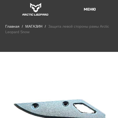
МЕНЮ
Главная
МАГАЗИН
Защита левой стороны рамы Arctic
Leopard Snow