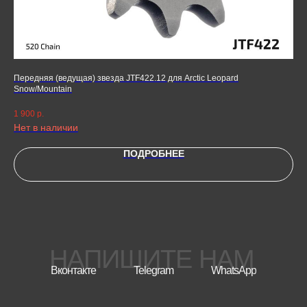
Передняя (ведущая) звезда JTF422.12 для Arctic Leopard
Зве
Snow/Mountain
4 8
1 900
р.
Нет в наличии
ПОДРОБНЕЕ
НАПИШИТЕ НАМ
Вконтакте
Telegram
WhatsApp