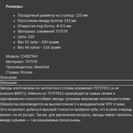
Размеры:
Посадочный диаметр на ступицу: 125 мм
Расстояние между болтов: 153 мм
Отверстия под болты:
Ф
8.5 мм
Материал: алюминий 7075T6
Цепь: 520
Вес 52 зуба ~ 330 грамм
Вес 48 зубов ~ 316 грамм
Модель: CHEETAH
Материал: 7075T6
Производитель: МаякЛаб
Страна: Россия
Описание
Описание
Звезды изготовлены из экспортного сплава алюминия 7075Т651 (а не
аналога В95Т1). Именно из 7075T651 производятся самые легкие и
одновременно износостойкие звезды лучшими мировыми производителями.
Обработка производится на высокоточном 3-х координатном ЧПУ станке.
Это позволяет добиться высокой точности профиля зуба, что в свою очередь
влияет на её ресурс. Так же, для увеличения ресурса, звезды имеют пропилы
между зубьями — так называемые грязесъемы.