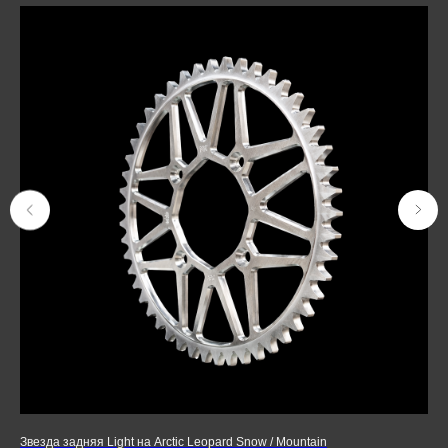
Звезда задняя Light на Arctic Leopard Snow / Mountain
Сла