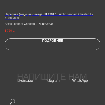
Передняя (ведущая) звезда JTF1901.13 Arctic Leopard Cheetah E-
Зве
XE880/800
Зве
Arctic Leopard Cheetah E-XE880/800
Arc
7 5
Arc
1 750
р.
ПОДРОБНЕЕ
НАПИШИТЕ НАМ
Вконтакте
Telegram
WhatsApp