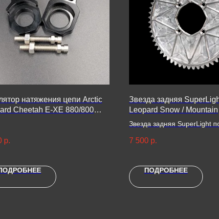
лятор натяжения цепи Arctic
Звезда задняя SuperLight
ard Cheetah E-XE 880/800
Leopard Snow / Mountain
плект)
Звезда задняя SuperLight п
модели:
0
р.
7 500
р.
Arctic Leopard Snow Е-Х 80
700
Arctic Leopard Mountain E-X
ПОДРОБНЕЕ
ПОДРОБНЕЕ
/ 700