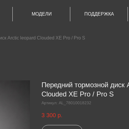
МОДЕЛИ
ПОДДЕРЖКА
к Arctic leopard Clouded XE Pro / Pro S
Передний тормозной диск Ar
Clouded XE Pro / Pro S
Артикул:
AL_78010018232
3 300
р.