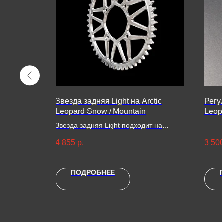
щей
Звезда задняя Light на Arctic
Регу
d Cheetah
Leopard Snow / Mountain
Leop
(ком
звезды
Звезда задняя Light подходит на
 Леопард
модели:
4 855
р.
3 50
Arctic Leopard Snow Е-Х 800 PRO / 800/
700
Arctic Leopard Mountain E-XT 500 / 600
ПОДРОБНЕЕ
/ 700