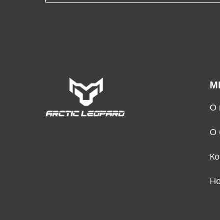
М
О 
О 
Ко
Но