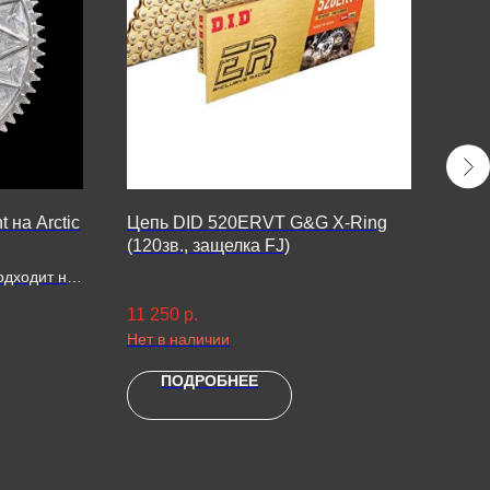
 на Arctic
Цепь DID 520ERVT G&G X-Ring
Звез
(120зв., защелка FJ)
Clo
одходит на
11 250
р.
5 60
0 PRO / 800/
Нет в наличии
T 500 / 600
ПОДРОБНЕЕ