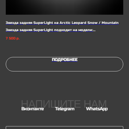
Звезда задняя SuperLight на Arctic Leopard Snow / Mountain
Пер
XE
Звезда задняя SuperLight подходит на модели:
Arctic Leopard Snow Е-Х 800 PRO / 800/ 700
7 500
р.
Arctic Leopard Mountain E-XT 500 / 600 / 700
1 9
Не
ПОДРОБНЕЕ
НАПИШИТЕ НАМ
Вконтакте
Telegram
WhatsApp